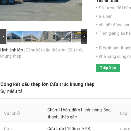
Thanh toán:
Số lượng đặt hàng
Giá bán:
chi tiết đóng gói:
Thời gian giao hà
Điều khoản thanh
Hình ảnh lớn :
Cổng kết cấu thép lớn Cấu trúc
khung thép
Khả năng cung c
Tiếp Xúc
Cổng kết cấu thép lớn Cấu trúc khung thép
Sự miêu tả
Chùm H hàn, dầm H cán nóng, ống,
Vật chất:
Lớp:
thanh, thép góc
Cửa:
Cửa trượt 100mm EPS
các c