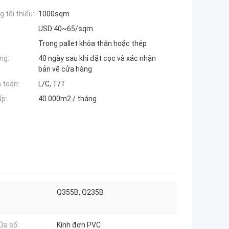
 tối thiểu:
1000sqm
USD 40~65/sqm
Trong pallet khỏa thân hoặc thép
ng:
40 ngày sau khi đặt cọc và xác nhận
bản vẽ cửa hàng
 toán:
L/C, T/T
ấp:
40.000m2 / tháng
Q355B, Q235B
ửa sổ:
Kính đơn PVC