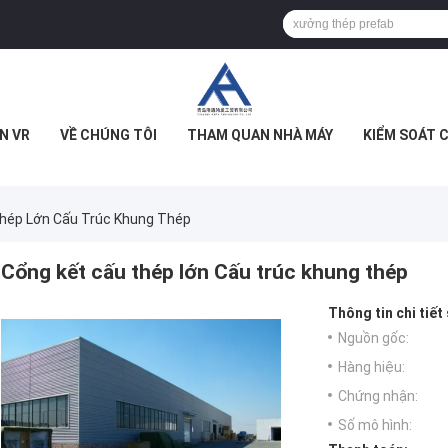
N VR
VỀ CHÚNG TÔI
THAM QUAN NHÀ MÁY
KIỂM SOÁT 
hép Lớn Cấu Trúc Khung Thép
Cổng kết cấu thép lớn Cấu trúc khung thép
Thông tin chi tiết
Nguồn gốc:
Hàng hiệu:
Chứng nhận:
Số mô hình: