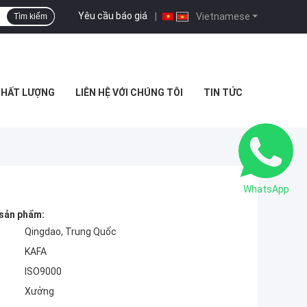
Yêu cầu báo giá
|
Vietnamese
Tìm kiếm
CHẤT LƯỢNG
LIÊN HỆ VỚI CHÚNG TÔI
TIN TỨC
WhatsApp
 sản phẩm:
Qingdao, Trung Quốc
KAFA
ISO9000
Xưởng