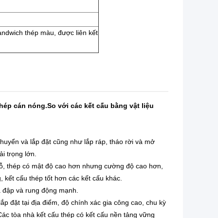
ndwich thép màu, được liên kết
thép cán nóng.So với các kết cấu bằng vật liệu
chuyển và lắp đặt cũng như lắp ráp, tháo rời và mở
ải trọng lớn.
gỗ, thép có mật độ cao hơn nhưng cường độ cao hơn,
, kết cấu thép tốt hơn các kết cấu khác.
a đập và rung động mạnh.
p đặt tại địa điểm, độ chính xác gia công cao, chu kỳ
Các tòa nhà kết cấu thép có kết cấu nền tảng vững