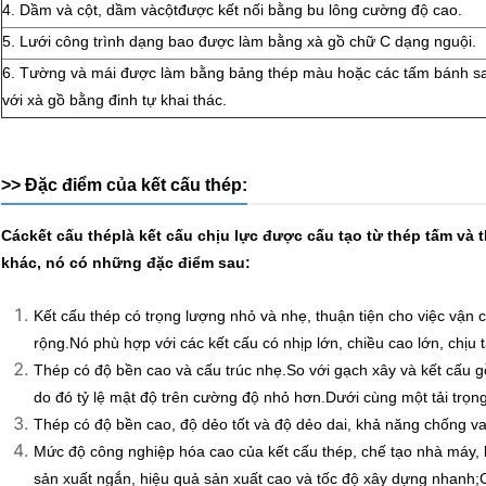
4. Dầm và cột, dầm và
cột
được kết nối bằng bu lông cường độ cao.
5. Lưới công trình dạng bao được làm bằng xà gồ chữ C dạng nguội.
6. Tường và mái được làm bằng bảng thép màu hoặc các tấm bánh sa
với xà gồ bằng đinh tự khai thác.
>> Đặc điểm của kết cấu thép:
Các
kết cấu thép
là kết cấu chịu lực được cấu tạo từ thép tấm và 
khác, nó có những đặc điểm sau:
Kết cấu thép có trọng lượng nhỏ và nhẹ, thuận tiện cho việc vận 
rộng.Nó phù hợp với các kết cấu có nhịp lớn, chiều cao lớn, chịu t
Thép có độ bền cao và cấu trúc nhẹ.So với gạch xây và kết cấu 
do đó tỷ lệ mật độ trên cường độ nhỏ hơn.Dưới cùng một tải trọng
Thép có độ bền cao, độ dẻo tốt và độ dẻo dai, khả năng chống v
Mức độ công nghiệp hóa cao của kết cấu thép, chế tạo nhà máy, lắ
sản xuất ngắn, hiệu quả sản xuất cao và tốc độ xây dựng nhanh;