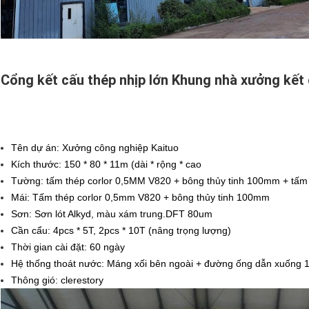
Cổng kết cấu thép nhịp lớn Khung nhà xưởng kết
Tên dự án: Xưởng công nghiệp Kaituo
Kích thước: 150 * 80 * 11m (dài * rộng * cao
Tường: tấm thép corlor 0,5MM V820 + bông thủy tinh 100mm + tấm
Mái: Tấm thép corlor 0,5mm V820 + bông thủy tinh 100mm
Sơn: Sơn lót Alkyd, màu xám trung.DFT 80um
Cần cẩu: 4pcs * 5T, 2pcs * 10T (nâng trọng lượng)
Thời gian cài đặt: 60 ngày
Hệ thống thoát nước: Máng xối bên ngoài + đường ống dẫn xuống
Thông gió: clerestory