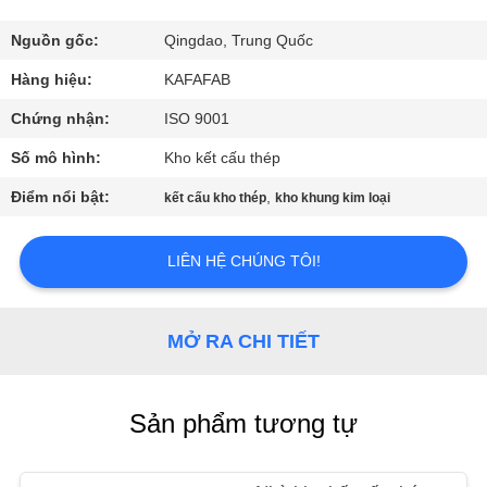
VR
Nguồn gốc:
Qingdao, Trung Quốc
VỀ
Hàng hiệu:
KAFAFAB
CHÚNG
Chứng nhận:
ISO 9001
TÔI
Số mô hình:
Kho kết cấu thép
Điểm nổi bật:
,
kết cấu kho thép
kho khung kim loại
THAM
QUAN
LIÊN HỆ CHÚNG TÔI!
NHÀ
MÁY
MỞ RA CHI TIẾT
KIỂM
Sản phẩm tương tự
SOÁT
CHẤT