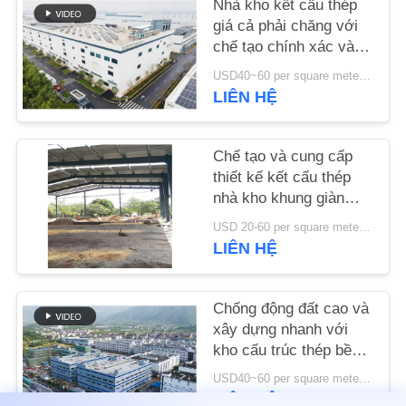
Nhà kho kết cấu thép
LƯỢNG
giá cả phải chăng với
chế tạo chính xác và
LIÊN
giải pháp giao hàng
USD40~60 per square meter MOQ:1000 sqm
một cửa
HỆ
LIÊN HỆ
VỚI
CHÚNG
Chế tạo và cung cấp
thiết kế kết cấu thép
TÔI
nhà kho khung giàn
theo yêu cầu tại Benin
USD 20-60 per square meter MOQ:1000 mét vuông
TIN
LIÊN HỆ
TỨC
Chống động đất cao và
CÁC
xây dựng nhanh với
kho cấu trúc thép bền
TRƯỜNG
cho nhu cầu lưu trữ
USD40~60 per square meter MOQ:1000 mét vuông
HỢP
của bạn
LIÊN HỆ