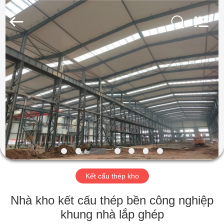
2018
-
2026
Qingdao
KaFa
Fabrication
Co.,
Ltd..
TRANG
All
Rights
Reserved.
CHỦ
SẢN
PHẨM
VIDEO
BUỔI
Kết cấu thép kho
TRÌNH
Nhà kho kết cấu thép bền công nghiệp
DIỄN
khung nhà lắp ghép