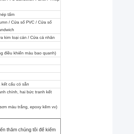
thép tấm
umn / Cửa sổ PVC / Cửa sổ
andwich
ửa kim loại cán / Cửa cá nhân
ng điều khiển màu bao quanh)
 kết cấu có sẵn
ranh chính, hai bức tranh kết
sơn màu trắng, epoxy kẽm vv)
ến thăm chúng tôi để kiểm