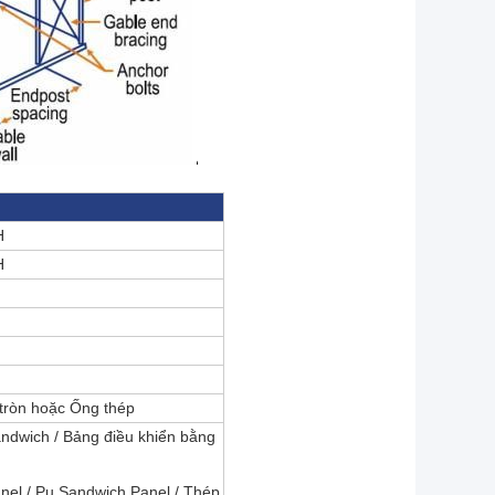
H
H
tròn hoặc Ống thép
ndwich / Bảng điều khiển bằng
el / Pu Sandwich Panel / Thép