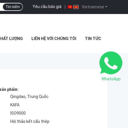
Yêu cầu báo giá
|
Vietnamese
Tìm kiếm
CHẤT LƯỢNG
LIÊN HỆ VỚI CHÚNG TÔI
TIN TỨC
WhatsApp
 sản phẩm:
Qingdao, Trung Quốc
KAFA
ISO9000
Hội thảo kết cấu thép