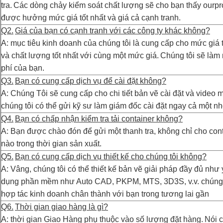
tra.
Các dòng chảy kiểm soát chất lượng sẽ cho bạn thấy ourpr
được hưởng mức giá tốt nhất và giá cả cạnh tranh.
Q2.
Giá của bạn có cạnh tranh với các công ty khác không?
A: mục tiêu kinh doanh của chúng tôi là cung cấp cho mức giá 
và chất lượng tốt nhất với cùng một mức giá.
Chúng tôi sẽ làm 
phí của bạn.
Q3.
Bạn có cung cấp dịch vụ để cài đặt không?
A: Chúng Tôi sẽ cung cấp cho chi tiết bản vẽ cài đặt và video m
chúng tôi có thể gửi kỹ sư làm giám đốc cài đặt ngay cả một n
Q4.
Bạn có chấp nhận kiểm tra tải container không?
A: Bạn được chào đón để gửi một thanh tra, không chỉ cho cont
nào trong thời gian sản xuất.
Q5.
Bạn có cung cấp dịch vụ thiết kế cho chúng tôi không?
A: Vâng, chúng tôi có thể thiết kế bản vẽ giải pháp đầy đủ như
dụng phần mềm như Auto CAD, PKPM, MTS, 3D3S, v.v. chúng tôi 
hợp tác kinh doanh chân thành với bạn trong tương lai gần
Q6.
Thời gian giao hàng là gì?
A: thời gian Giao Hàng phụ thuộc vào số lượng đặt hàng.
Nói c