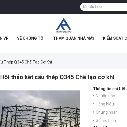
N VR
VỀ CHÚNG TÔI
THAM QUAN NHÀ MÁY
KIỂM SOÁT 
ấu Thép Q345 Chế Tạo Cơ Khí
Hội thảo kết cấu thép Q345 Chế tạo cơ khí
Thông tin chi tiết
Nguồn gốc:
Hàng hiệu:
Chứng nhận:
Số mô hình: