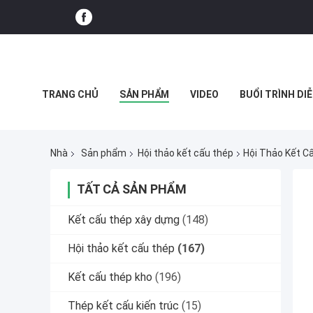
TRANG CHỦ
SẢN PHẨM
VIDEO
BUỔI TRÌNH DIỄ
CÁC TRƯỜNG HỢP
Nhà
Sản phẩm
Hội thảo kết cấu thép
Hội Thảo Kết C
TẤT CẢ SẢN PHẨM
Kết cấu thép xây dựng
(148)
Hội thảo kết cấu thép
(167)
Kết cấu thép kho
(196)
Thép kết cấu kiến ​​trúc
(15)