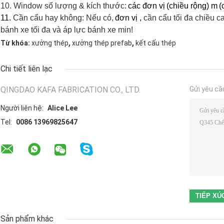
10. Window số lượng & kích thước:
các đơn vị
(chiều rộng) m
(
11.
Cần cẩu hay không: Nếu có,
đơn vị
,
cần cẩu tối đa chiều c
bánh xe tối đa và áp lực bánh xe min!
,
,
Từ khóa:
xưởng thép
xưởng thép prefab
kết cấu thép
Chi tiết liên lạc
QINGDAO KAFA FABRICATION CO., LTD.
Gửi yêu cầ
Người liên hệ:
Alice Lee
Tel:
0086 13969825647
Sản phẩm khác