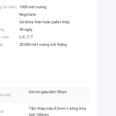
 tối thiểu:
1000 mét vuông
Negotiate
Gói khỏa thân hoặc pallet thép
ng:
40 ngày
 toán:
L/C, T/T
ấp:
20.000 mét vuông mỗi tháng
Sơn lót giàu kẽm 90um
 bề mặt:
Tấm thép màu 0,5mm + bông thủy
hà:
tinh 100mm