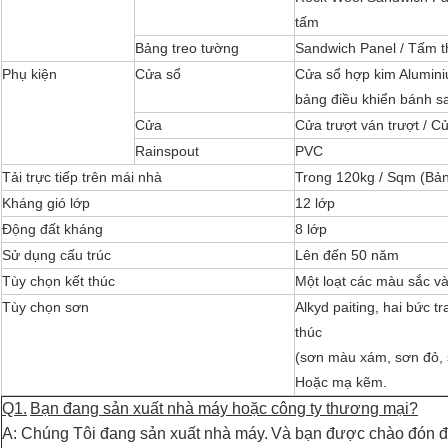
tấm
Bảng treo tường
Sandwich Panel / Tấm 
Phụ kiện
Cửa sổ
Cửa sổ hợp kim Alumini
bảng điều khiển bánh s
Cửa
Cửa trượt ván trượt / C
Rainspout
PVC
Tải trực tiếp trên mái nhà
Trong 120kg / Sqm (Bả
Kháng gió lớp
12 lớp
Động đất kháng
8 lớp
Sử dụng cấu trúc
Lên đến 50 năm
Tùy chọn kết thúc
Một loạt các màu sắc và
Tùy chọn sơn
Alkyd paiting, hai bức t
thúc
(sơn màu xám, sơn đỏ, 
Hoặc mạ kẽm.
Q1.
Bạn đang sản xuất nhà máy hoặc công ty thương mại?
A: Chúng Tôi đang sản xuất nhà máy.
Và bạn được chào đón đ