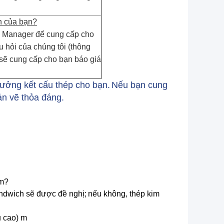
n của bạn?
de Manager để cung cấp cho
u hỏi của chúng tôi (thông
sẽ cung cấp cho bạn báo giá
 xưởng kết cấu thép cho bạn.
Nếu bạn cung
ản vẽ thỏa đáng.
5m?
sandwich sẽ được đề nghị;
nếu không, thép kim
u cao) m