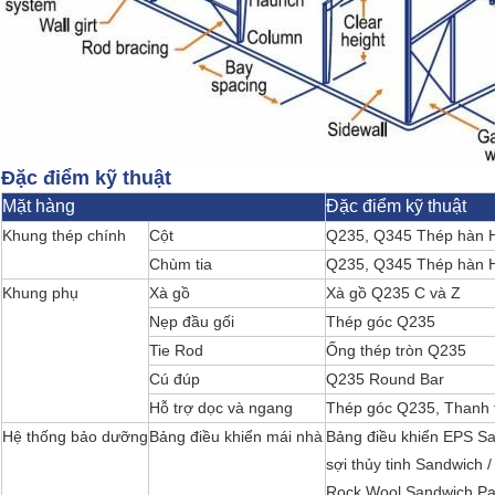
Đặc điểm kỹ thuật
Mặt hàng
Đặc điểm kỹ thuật
Khung thép chính
Cột
Q235, Q345 Thép hàn 
Chùm tia
Q235, Q345 Thép hàn 
Khung phụ
Xà gồ
Xà gồ Q235 C và Z
Nẹp đầu gối
Thép góc Q235
Tie Rod
Ống thép tròn Q235
Cú đúp
Q235 Round Bar
Hỗ trợ dọc và ngang
Thép góc Q235, Thanh 
Hệ thống bảo dưỡng
Bảng điều khiển mái nhà
Bảng điều khiển EPS Sa
sợi thủy tinh Sandwich /
Rock Wool Sandwich Pan