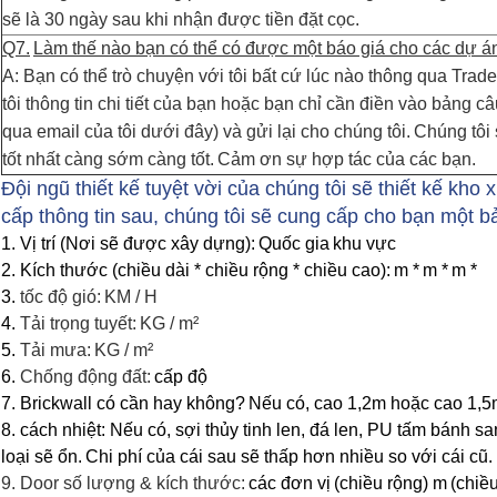
sẽ là 30 ngày sau khi nhận được tiền đặt cọc.
Q7.
Làm thế nào bạn có thể có được một báo giá cho các dự á
A: Bạn có thể trò chuyện với tôi bất cứ lúc nào thông qua Tra
tôi thông tin chi tiết của bạn hoặc bạn chỉ cần điền vào bảng câ
qua email của tôi dưới đây) và gửi lại cho chúng tôi.
Chúng tôi 
tốt nhất càng sớm càng tốt.
Cảm ơn sự hợp tác của các bạn.
Đội ngũ thiết kế tuyệt vời của chúng tôi sẽ thiết kế kho
cấp thông tin sau, chúng tôi sẽ cung cấp cho bạn một b
1. Vị trí (Nơi sẽ được xây dựng):
Quốc gia
khu vực
2. Kích thước (chiều dài * chiều rộng * chiều cao):
m *
m *
m *
3.
tốc độ gió:
KM / H
4.
Tải trọng tuyết:
KG / m²
5.
Tải mưa:
KG / m²
6.
Chống động đất:
cấp độ
7. Brickwall có cần hay không?
Nếu có, cao 1,2m hoặc cao 1,
8. cách nhiệt: Nếu có, sợi thủy tinh len, đá len, PU tấm bánh 
loại sẽ ổn.
Chi phí của cái sau sẽ thấp hơn nhiều so với cái cũ.
9. Door số lượng & kích thước:
các đơn vị
(chiều rộng) m
(chiề