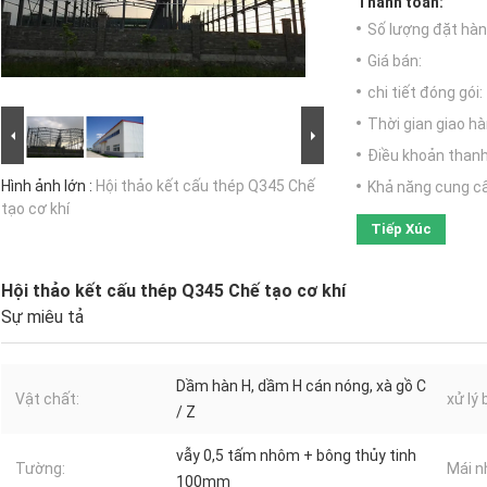
Thanh toán:
Số lượng đặt hàng
Giá bán:
chi tiết đóng gói:
Thời gian giao hà
Điều khoản thanh
Hình ảnh lớn :
Hội thảo kết cấu thép Q345 Chế
Khả năng cung c
tạo cơ khí
Tiếp Xúc
Hội thảo kết cấu thép Q345 Chế tạo cơ khí
Sự miêu tả
Dầm hàn H, dầm H cán nóng, xà gồ C
Vật chất:
xử lý
/ Z
vẫy 0,5 tấm nhôm + bông thủy tinh
Tường:
Mái n
100mm