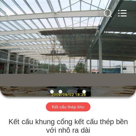
2018
-
2026
Qingdao
KaFa
Fabrication
Co.,
Ltd..
TRANG
All
Rights
Reserved.
CHỦ
SẢN
PHẨM
VIDEO
BUỔI
Kết cấu thép kho
TRÌNH
Kết cấu khung cổng kết cấu thép bền
DIỄN
với nhô ra dài