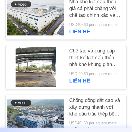
Nhà kho kết cấu thép
LƯỢNG
giá cả phải chăng với
chế tạo chính xác và
LIÊN
giải pháp giao hàng
USD40~60 per square meter MOQ:1000 sqm
một cửa
HỆ
LIÊN HỆ
VỚI
CHÚNG
Chế tạo và cung cấp
thiết kế kết cấu thép
TÔI
nhà kho khung giàn
theo yêu cầu tại Benin
USD 20-60 per square meter MOQ:1000 mét vuông
TIN
LIÊN HỆ
TỨC
Chống động đất cao và
CÁC
xây dựng nhanh với
kho cấu trúc thép bền
TRƯỜNG
cho nhu cầu lưu trữ
USD40~60 per square meter MOQ:1000 mét vuông
HỢP
của bạn
LIÊN HỆ