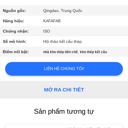
VR
Nguồn gốc:
Qingdao, Trung Quốc
VỀ
Hàng hiệu:
KAFAFAB
CHÚNG
Chứng nhận:
ISO
TÔI
Số mô hình:
Hội thảo kết cấu thép
Điểm nổi bật:
,
nhà kho thép tiền chế
kho thép kết cấu
THAM
QUAN
LIÊN HỆ CHÚNG TÔI!
NHÀ
MÁY
MỞ RA CHI TIẾT
KIỂM
Sản phẩm tương tự
SOÁT
CHẤT