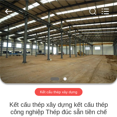
2018
-
2026
Qingdao
KaFa
Fabrication
Co.,
Ltd..
TRANG
All
Rights
Reserved.
CHỦ
SẢN
PHẨM
VIDEO
BUỔI
Kết cấu thép xây dựng
TRÌNH
Kết cấu thép xây dựng kết cấu thép
DIỄN
công nghiệp Thép đúc sẵn tiền chế