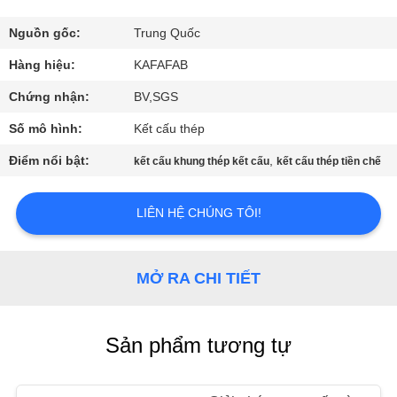
VR
Nguồn gốc:
Trung Quốc
VỀ
Hàng hiệu:
KAFAFAB
CHÚNG
Chứng nhận:
BV,SGS
TÔI
Số mô hình:
Kết cấu thép
Điểm nổi bật:
,
kết cấu khung thép kết cấu
kết cấu thép tiền chế
THAM
QUAN
LIÊN HỆ CHÚNG TÔI!
NHÀ
MÁY
MỞ RA CHI TIẾT
KIỂM
Sản phẩm tương tự
SOÁT
CHẤT