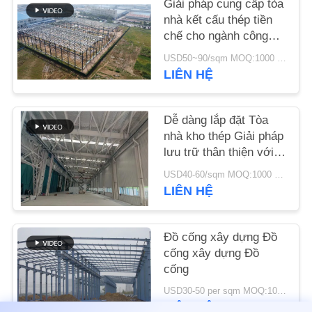
Giải pháp cung cấp tòa
LƯỢNG
nhà kết cấu thép tiền
chế cho ngành công
LIÊN
nghiệp
USD50~90/sqm MOQ:1000 mét vuông
HỆ
LIÊN HỆ
VỚI
CHÚNG
Dễ dàng lắp đặt Tòa
nhà kho thép Giải pháp
TÔI
lưu trữ thân thiện với
môi trường
USD40-60/sqm MOQ:1000 mét vuông
TIN
LIÊN HỆ
TỨC
Đồ cống xây dựng Đồ
CÁC
cống xây dựng Đồ
cống
TRƯỜNG
USD30-50 per sqm MOQ:1000 mét vuông
HỢP
LIÊN HỆ