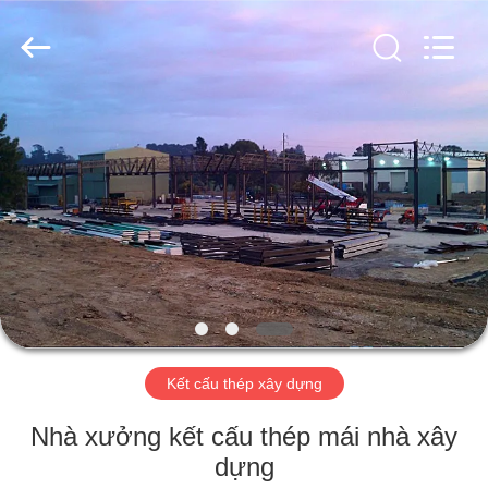
2018
-
2026
Qingdao
KaFa
Fabrication
Co.,
Ltd..
TRANG
All
Rights
Reserved.
CHỦ
SẢN
PHẨM
VIDEO
BUỔI
Kết cấu thép xây dựng
TRÌNH
Nhà xưởng kết cấu thép mái nhà xây
DIỄN
dựng