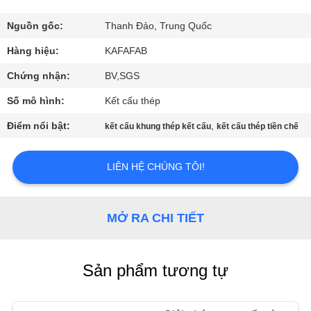
VR
Nguồn gốc:
Thanh Đảo, Trung Quốc
VỀ
Hàng hiệu:
KAFAFAB
CHÚNG
Chứng nhận:
BV,SGS
TÔI
Số mô hình:
Kết cấu thép
Điểm nổi bật:
,
kết cấu khung thép kết cấu
kết cấu thép tiền chế
THAM
QUAN
LIÊN HỆ CHÚNG TÔI!
NHÀ
MÁY
MỞ RA CHI TIẾT
KIỂM
Sản phẩm tương tự
SOÁT
CHẤT