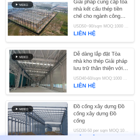
Giải pháp cung cấp tòa
LƯỢNG
nhà kết cấu thép tiền
chế cho ngành công
LIÊN
nghiệp
USD50~90/sqm MOQ:1000 mét vuông
HỆ
LIÊN HỆ
VỚI
CHÚNG
Dễ dàng lắp đặt Tòa
nhà kho thép Giải pháp
TÔI
lưu trữ thân thiện với
môi trường
USD40-60/sqm MOQ:1000 mét vuông
TIN
LIÊN HỆ
TỨC
Đồ cống xây dựng Đồ
CÁC
cống xây dựng Đồ
cống
TRƯỜNG
USD30-50 per sqm MOQ:1000 mét vuông
HỢP
LIÊN HỆ