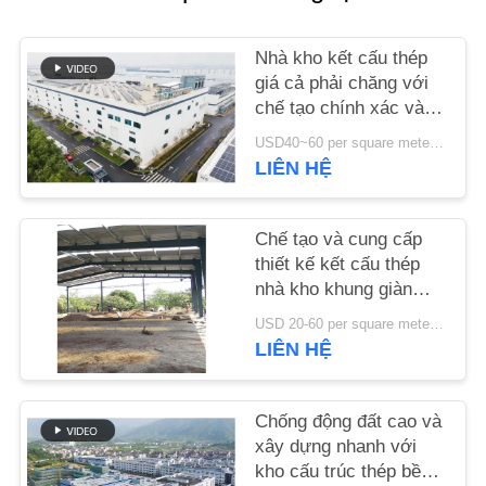
LƯỢNG
Nhà kho kết cấu thép
LIÊN
giá cả phải chăng với
chế tạo chính xác và
HỆ
giải pháp giao hàng
USD40~60 per square meter MOQ:1000 sqm
VỚI
một cửa
LIÊN HỆ
CHÚNG
TÔI
Chế tạo và cung cấp
thiết kế kết cấu thép
nhà kho khung giàn
TIN
theo yêu cầu tại Benin
TỨC
USD 20-60 per square meter MOQ:1000 mét vuông
LIÊN HỆ
CÁC
Chống động đất cao và
TRƯỜNG
xây dựng nhanh với
HỢP
kho cấu trúc thép bền