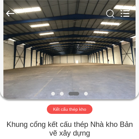
2018
-
2026
Qingdao
KaFa
Fabrication
Co.,
Ltd..
TRANG
All
Rights
Reserved.
CHỦ
SẢN
PHẨM
VIDEO
BUỔI
Kết cấu thép kho
TRÌNH
Khung cổng kết cấu thép Nhà kho Bản
DIỄN
vẽ xây dựng