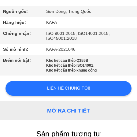
VR
Nguồn gốc:
Sơn Đông, Trung Quốc
VỀ
Hàng hiệu:
KAFA
CHÚNG
Chứng nhận:
ISO 9001:2015; ISO14001:2015;
ISO45001:2018
TÔI
Số mô hình:
KAFA-2021046
THAM
Điểm nổi bật:
,
Kho kết cấu thép Q355B
,
Kho kết cấu thép ISO14001
QUAN
Kho kết cấu thép khung cổng
NHÀ
LIÊN HỆ CHÚNG TÔI!
MÁY
KIỂM
MỞ RA CHI TIẾT
SOÁT
CHẤT
Sản phẩm tương tự