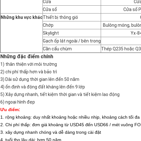
Cửa
Cửa
Cửa sổ
Cửa sổ 
Những khu vực khác
Thiết bị thông gió
Chớp
Bulông móng, bulô
Skylight
Yx-84
Gạch ốp lát ngoài / bên trong
Cần cẩu chùm
Thép Q235 hoặc Q34
Những đặc điểm chính
1) thân thiện với môi trường
2) chi phí thấp hơn và bảo trì
3) Dài sử dụng thời gian lên đến 50 năm
4) ổn định và động đất kháng lên đến 9 lớp
5) Xây dựng nhanh, tiết kiệm thời gian và tiết kiệm lao động
6) ngoại hình đẹp
Ưu điểm:
1. rộng khoảng: duy nhất khoảng hoặc nhiều nhịp, khoảng cách tối đa
2. Chi phí thấp: đơn giá khoảng từ USD45 đến USD66 / mét vuông FO
3. xây dựng nhanh chóng và dễ dàng trong cài đặt
4. tuổi thọ lâu dài: hơn 50 năm.