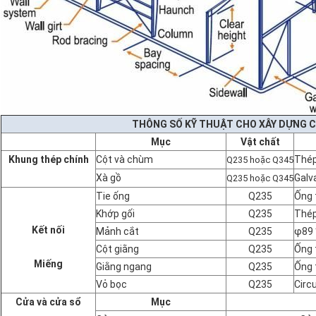
THÔNG SỐ KỸ THUẬT CHO XÂY DỰNG C
Mục
Vật chất
Khung thép chính
Cột và chùm
Thép
Q235 hoặc Q345
Xà gồ
Galv
Q235 hoặc Q345
Tie ống
Q235
Ống 
Khớp gối
Q235
Thép
Kết nối
Mảnh cắt
Q235
φ89 
Cột giằng
Q235
Ống 
Miếng
Giằng ngang
Q235
Ống 
Vỏ bọc
Q235
Circ
Cửa và cửa sổ
Mục