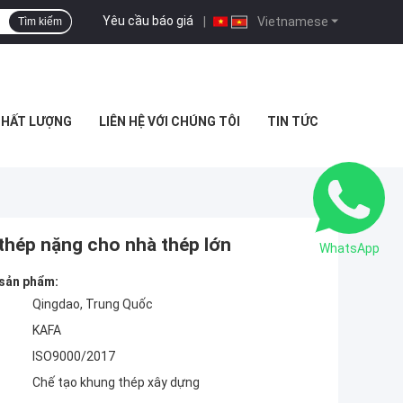
Yêu cầu báo giá
|
Vietnamese
Tìm kiếm
CHẤT LƯỢNG
LIÊN HỆ VỚI CHÚNG TÔI
TIN TỨC
 thép nặng cho nhà thép lớn
WhatsApp
 sản phẩm:
Qingdao, Trung Quốc
KAFA
ISO9000/2017
Chế tạo khung thép xây dựng