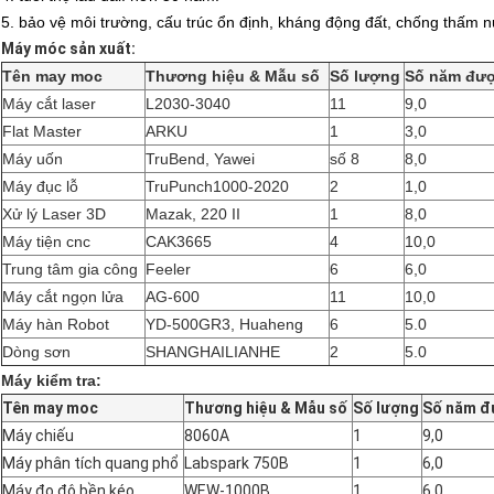
5. bảo vệ môi trường, cấu trúc ổn định, kháng động đất, chống thấm n
Máy móc sản xuất:
Tên may moc
Thương hiệu & Mẫu số
Số lượng
Số năm đư
Máy cắt laser
L2030-3040
11
9,0
Flat Master
ARKU
1
3,0
Máy uốn
TruBend, Yawei
số 8
8,0
Máy đục lỗ
TruPunch1000-2020
2
1,0
Xử lý Laser 3D
Mazak, 220 II
1
8,0
Máy tiện cnc
CAK3665
4
10,0
Trung tâm gia công
Feeler
6
6,0
Máy cắt ngọn lửa
AG-600
11
10,0
Máy hàn Robot
YD-500GR3, Huaheng
6
5.0
Dòng sơn
SHANGHAILIANHE
2
5.0
Máy kiểm tra:
Tên may moc
Thương hiệu & Mẫu số
Số lượng
Số năm đ
Máy chiếu
8060A
1
9,0
Máy phân tích quang phổ
Labspark 750B
1
6,0
Máy đo độ bền kéo
WEW-1000B
1
6,0