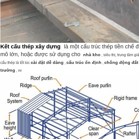
Kết cấu thép xây dựng
là một cấu trúc thép tiền chế
mô lớn, hoặc được sử dụng cho
nhà kho
, siêu thị, trung tâm giải
cài đặt dễ dàng
cấu trúc ổn định
chống động đất
cấu thép là tốt lúc
,
,
trường
, vv