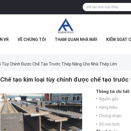
N VR
VỀ CHÚNG TÔI
THAM QUAN NHÀ MÁY
KIỂM SOÁT 
i Tùy Chỉnh Được Chế Tạo Trước Thép Nặng Cho Nhà Thép Lớn
Chế tạo kim loại tùy chỉnh được chế tạo trước
Thông tin chi tiết
Nguồn gốc:
Hàng hiệu:
Chứng nhận:
Số mô hình: