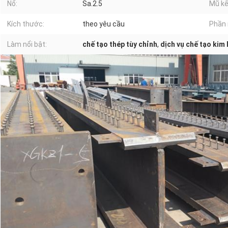
Nổ:
Sa.2.5
Mũ kế
Kích thước:
theo yêu cầu
Phần 
Làm nổi bật:
chế tạo thép tùy chỉnh
,
dịch vụ chế tạo kim 