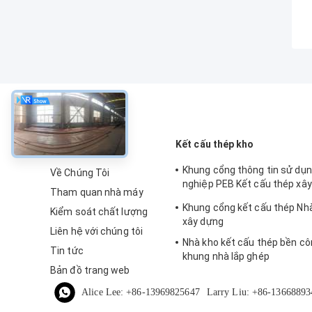
về
Kết cấu thép kho
Khung cổng thông tin sử dụ
Về Chúng Tôi
nghiệp PEB Kết cấu thép xâ
Tham quan nhà máy
kho
Khung cổng kết cấu thép Nh
Kiểm soát chất lượng
xây dựng
Liên hệ với chúng tôi
Nhà kho kết cấu thép bền cô
Tin tức
khung nhà lắp ghép
Bản đồ trang web
Alice Lee: +86-13969825647
Larry Liu: +86-13668893