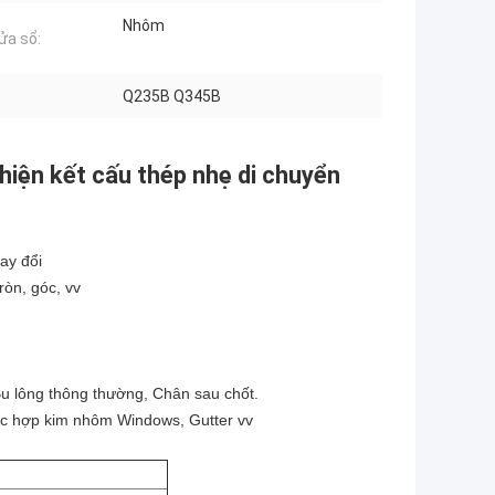
Nhôm
ửa sổ:
Q235B Q345B
 hiện kết cấu thép nhẹ di chuyển
ay đổi
ròn, góc, vv
 Bu lông thông thường, Chân sau chốt.
hoặc hợp kim nhôm Windows, Gutter vv