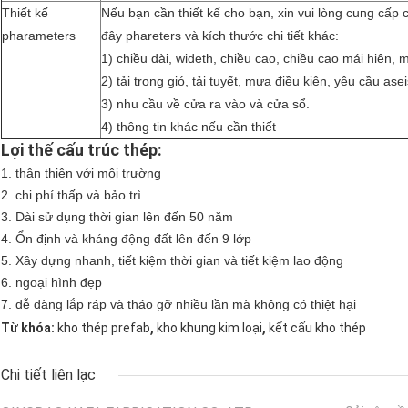
Thiết kế
Nếu bạn cần thiết kế cho bạn, xin vui lòng cung cấp 
pharameters
đây phareters và kích thước chi tiết khác:
1) chiều dài, wideth, chiều cao, chiều cao mái hiên, 
2) tải trọng gió, tải tuyết, mưa điều kiện, yêu cầu asei
3) nhu cầu về cửa ra vào và cửa sổ.
4) thông tin khác nếu cần thiết
Lợi thế cấu trúc thép:
1.
thân thiện với môi trường
2. chi phí thấp và bảo trì
3. Dài sử dụng thời gian lên đến 50 năm
4. Ổn định và kháng động đất lên đến 9 lớp
5. Xây dựng nhanh, tiết kiệm thời gian và tiết kiệm lao động
6. ngoại hình đẹp
7. dễ dàng lắp ráp và tháo gỡ nhiều lần mà không có thiệt hại
,
,
Từ khóa:
kho thép prefab
kho khung kim loại
kết cấu kho thép
Chi tiết liên lạc