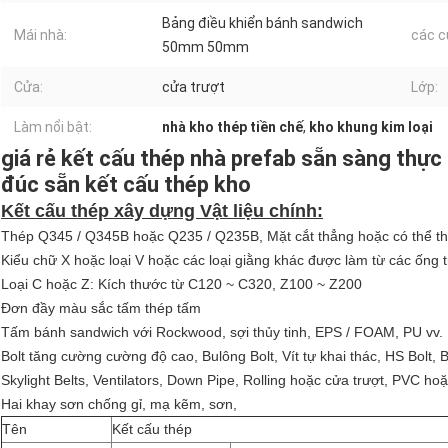
Bảng điều khiển bánh sandwich
Mái nhà:
các c
50mm 50mm
Cửa:
cửa trượt
Lớp:
Làm nổi bật:
nhà kho thép tiền chế
,
kho khung kim loại
giá rẻ kết cấu thép nhà prefab sẵn sàng thực
đúc sẵn kết cấu thép kho
Kết cấu thép xây dựng Vật liệu chính:
Thép Q345 / Q345B hoặc Q235 / Q235B, Mặt cắt thẳng hoặc có thể th
Kiểu chữ X hoặc loại V hoặc các loại giằng khác được làm từ các ống t
Loại C hoặc Z: Kích thước từ C120 ~ C320, Z100 ~ Z200
Đơn đầy màu sắc tấm thép tấm
Tấm bánh sandwich với Rockwood, sợi thủy tinh, EPS / FOAM, PU vv.
Bolt tăng cường cường độ cao, Bulông Bolt, Vít tự khai thác, HS Bolt,
Skylight Belts, Ventilators, Down Pipe, Rolling hoặc cửa trượt, PVC 
Hai khay sơn chống gỉ, mạ kẽm, sơn,
Tên
Kết cấu thép