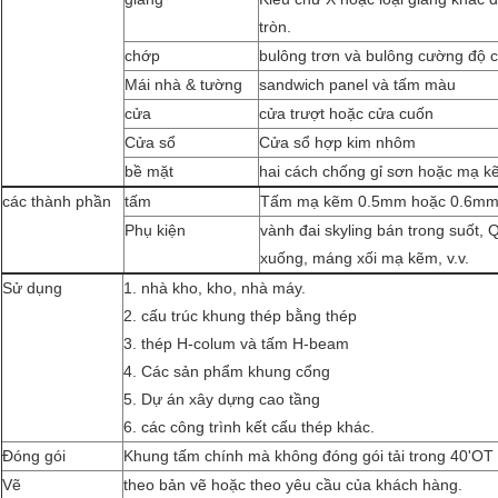
tròn.
chớp
bulông trơn và bulông cường độ 
Mái nhà & tường
sandwich panel và tấm màu
cửa
cửa trượt hoặc cửa cuốn
Cửa sổ
Cửa sổ hợp kim nhôm
bề mặt
hai cách chống gỉ sơn hoặc mạ 
các thành phần
tấm
Tấm mạ kẽm 0.5mm hoặc 0.6m
Phụ kiện
vành đai skyling bán trong suốt, 
xuống, máng xối mạ kẽm, v.v.
Sử dụng
1. nhà kho, kho, nhà máy.
2. cấu trúc khung thép bằng thép
3. thép H-colum và tấm H-beam
4. Các sản phẩm khung cổng
5. Dự án xây dựng cao tầng
6. các công trình kết cấu thép khác.
Đóng gói
Khung tấm chính mà không đóng gói tải trong 40'OT
Vẽ
theo bản vẽ hoặc theo yêu cầu của khách hàng.