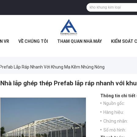
N VR
VỀ CHÚNG TÔI
THAM QUAN NHÀ MÁY
KIỂM SOÁT 
Prefab Lắp Ráp Nhanh Với Khung Mạ Kẽm Nhúng Nóng
Nhà lắp ghép thép Prefab lắp ráp nhanh với k
Thông tin chi tiết
Nguồn gốc:
Hàng hiệu:
Chứng nhận:
Số mô hình: