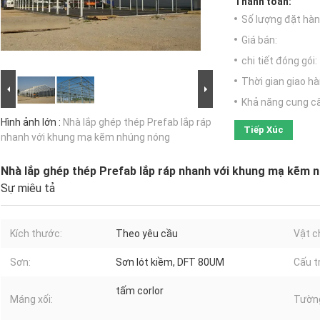
Thanh toán:
Số lượng đặt hàng
Giá bán:
chi tiết đóng gói:
Thời gian giao hà
Khả năng cung c
Hình ảnh lớn :
Nhà lắp ghép thép Prefab lắp ráp
Tiếp Xúc
nhanh với khung mạ kẽm nhúng nóng
Nhà lắp ghép thép Prefab lắp ráp nhanh với khung mạ kẽm 
Sự miêu tả
Kích thước:
Theo yêu cầu
Vật c
Sơn:
Sơn lót kiềm, DFT 80UM
Cấu t
tấm corlor
Máng xối:
Tườn