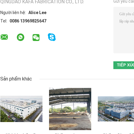
QINGDAO KAFA FABRICATION CO., LTD.
Gửi yêu cầ
Người liên hệ:
Alice Lee
Tel:
0086 13969825647
Sản phẩm khác