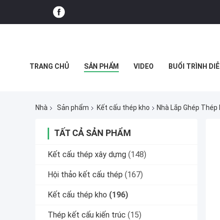
TRANG CHỦ
SẢN PHẨM
VIDEO
BUỔI TRÌNH DIỄ
CÁC TRƯỜNG HỢP
Nhà
Sản phẩm
Kết cấu thép kho
Nhà Lắp Ghép Thép 
TẤT CẢ SẢN PHẨM
Kết cấu thép xây dựng
(148)
Hội thảo kết cấu thép
(167)
Kết cấu thép kho
(196)
Thép kết cấu kiến ​​trúc
(15)