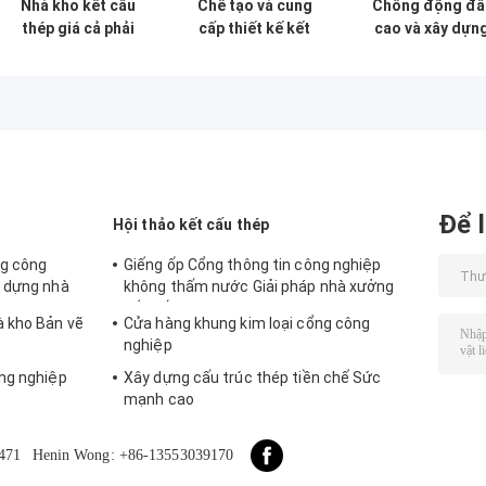
Nhà kho kết cấu
Chế tạo và cung
Chống động đấ
thép giá cả phải
cấp thiết kế kết
cao và xây dựn
chăng với chế tạo
cấu thép nhà kho
nhanh với kho c
chính xác và giải
khung giàn theo
trúc thép bền c
pháp giao hàng
yêu cầu tại Benin
nhu cầu lưu trữ
một cửa
của bạn
Để l
Hội thảo kết cấu thép
ng công
Giếng ốp Cổng thông tin công nghiệp
y dựng nhà
không thấm nước Giải pháp nhà xưởng
kết cấu thép
à kho Bản vẽ
Cửa hàng khung kim loại cổng công
nghiệp
ng nghiệp
Xây dựng cấu trúc thép tiền chế Sức
mạnh cao
471
Henin Wong: +86-13553039170