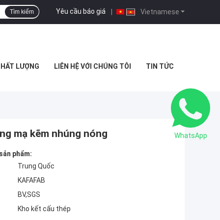
Yêu cầu báo giá
|
Vietnamese
Tìm kiếm
CHẤT LƯỢNG
LIÊN HỆ VỚI CHÚNG TÔI
TIN TỨC
hung mạ kẽm nhúng nóng
WhatsApp
 sản phẩm:
Trung Quốc
KAFAFAB
BV,SGS
Kho kết cấu thép