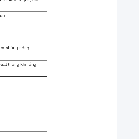
cao
kẽm nhúng nóng
m
Quạt thông khí, ống