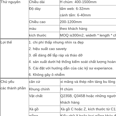
Thứ nguyên
Chiều dài
H chùm: 400-1500mm
Độ dày
tấm web: 6-32mm
cánh tấm: 6-40mm
Chiều cao
200-1200mm
màu
theo khách hàng
kích thước
MOQ is300m2, wideth * length * c
Lợi thế
1. chi phí thấp nhưng nhìn ra đẹp
2. hiệu suất cao savety
3. dễ dàng để lắp ráp và tháo dỡ
4. sản xuất dưới hệ thống kiểm soát chất lượng hoà
5. Cài đặt với hướng dẫn của các kỹ sư experiance.
6. Không gây ô nhiễm
Chủ yếu
căn cứ
xi măng và thép nền tảng bu lông
các thành phần
Khung chính
H chùm
Vật chất
Q235B, Q345B hoặc những người 
khách hàng
Xà gồ
Xà gồ C hoặc Z, kích thước từ C
giằng
Kiểu chữ X hoặc loại giằng khác 