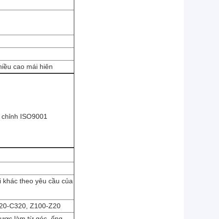
hiều cao mái hiên
n chỉnh ISO9001
khác theo yêu cầu của
120-C320, Z100-Z20
được làm từ góc, ống