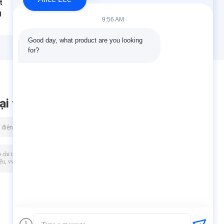
t
Thiết kế khung
Khoang cấu trúc
g
cứng Nhà kho kết
thép công nghiệp
9:56 AM
ấu
cấu thép cho
với cửa cuộn và hệ
ho
Công nghiệp với
thống lớp phủ
Good day, what product are you looking 
các Giải pháp Xây
bằng gỗ đá chống
for?
dựng và Thân
cháy
thiện với Môi
trường
ại tin nhắn