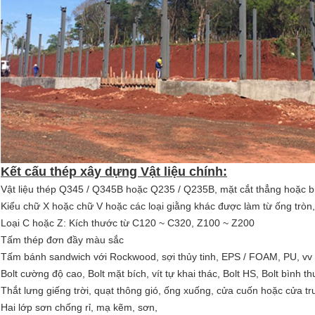
Kết cấu thép xây dựng Vật liệu chính:
Vật liệu thép Q345 / Q345B hoặc Q235 / Q235B, mặt cắt thẳng hoặc b
Kiểu chữ X hoặc chữ V hoặc các loại giằng khác được làm từ ống tròn, 
Loại C hoặc Z: Kích thước từ C120 ~ C320, Z100 ~ Z200
Tấm thép đơn đầy màu sắc
Tấm bánh sandwich với Rockwood, sợi thủy tinh, EPS / FOAM, PU, ​​vv
Bolt cường độ cao, Bolt mặt bích, vít tự khai thác, Bolt HS, Bolt bình t
Thắt lưng giếng trời, quạt thông gió, ống xuống, cửa cuốn hoặc cửa t
Hai lớp sơn chống rỉ, mạ kẽm, sơn,