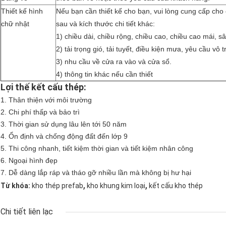
Thiết kế hình
Nếu bạn cần thiết kế cho bạn, vui lòng cung cấp cho 
chữ nhật
sau và kích thước chi tiết khác:
1) chiều dài, chiều rộng, chiều cao, chiều cao mái, s
2) tải trọng gió, tải tuyết, điều kiện mưa, yêu cầu vô tr
3) nhu cầu về cửa ra vào và cửa sổ.
4) thông tin khác nếu cần thiết
Lợi thế kết cấu thép:
1.
Thân thiện với môi trường
2. Chi phí thấp và bảo trì
3. Thời gian sử dụng lâu lên tới 50 năm
4. Ổn định và chống động đất đến lớp 9
5. Thi công nhanh, tiết kiệm thời gian và tiết kiệm nhân công
6. Ngoại hình đẹp
7. Dễ dàng lắp ráp và tháo gỡ nhiều lần mà không bị hư hại
,
,
Từ khóa:
kho thép prefab
kho khung kim loại
kết cấu kho thép
Chi tiết liên lạc