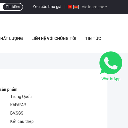
Yêu cầu báo giá
|
Vietnamese
Tìm kiếm
CHẤT LƯỢNG
LIÊN HỆ VỚI CHÚNG TÔI
TIN TỨC
WhatsApp
 sản phẩm:
Trung Quốc
KAFAFAB
BV,SGS
Kết cấu thép