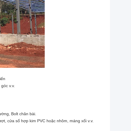
iến
góc v.v.
hường, Bolt chân bài.
rượt, cửa sổ hợp kim PVC hoặc nhôm, máng xối v.v.