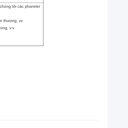
chúng tôi các phareter
ân thượng, vv
ùng, v.v.