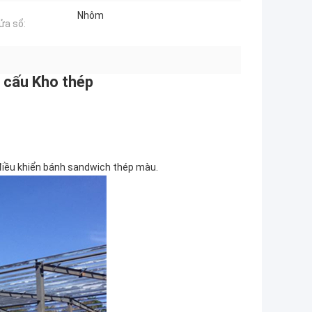
Nhôm
ửa sổ:
t cấu Kho thép
 điều khiển bánh sandwich thép màu.