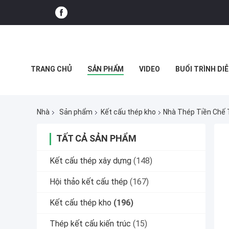
TRANG CHỦ
SẢN PHẨM
VIDEO
BUỔI TRÌNH DIỄ
CÁC TRƯỜNG HỢP
Nhà
Sản phẩm
Kết cấu thép kho
Nhà Thép Tiền Chế 
TẤT CẢ SẢN PHẨM
Kết cấu thép xây dựng
(148)
Hội thảo kết cấu thép
(167)
Kết cấu thép kho
(196)
Thép kết cấu kiến ​​trúc
(15)