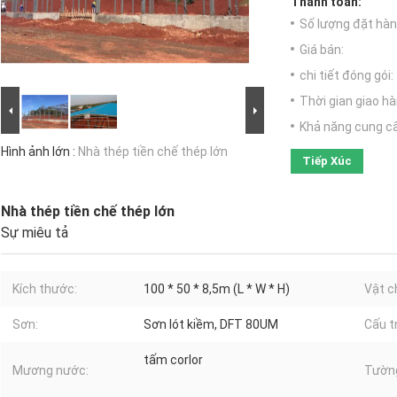
Thanh toán:
Số lượng đặt hàng
Giá bán:
chi tiết đóng gói:
Thời gian giao hà
Khả năng cung c
Hình ảnh lớn :
Nhà thép tiền chế thép lớn
Tiếp Xúc
Nhà thép tiền chế thép lớn
Sự miêu tả
Kích thước:
100 * 50 * 8,5m (L * W * H)
Vật c
Sơn:
Sơn lót kiềm, DFT 80UM
Cấu t
tấm corlor
Mương nước:
Tườn