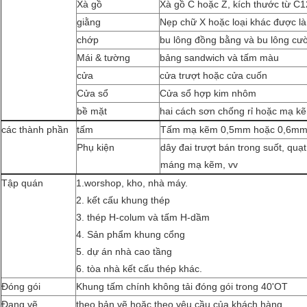
Xà gồ
Xà gồ C hoặc Z, kích thước từ C
giằng
Nẹp chữ X hoặc loại khác được là
chớp
bu lông đồng bằng và bu lông cư
Mái & tường
bảng sandwich và tấm màu
cửa
cửa trượt hoặc cửa cuốn
Cửa sổ
Cửa sổ hợp kim nhôm
bề mặt
hai cách sơn chống rỉ hoặc mạ 
các thành phần
tấm
Tấm mạ kẽm 0,5mm hoặc 0,6m
Phụ kiện
dây đai trượt bán trong suốt, quạ
máng mạ kẽm, vv
Tập quán
1.worshop, kho, nhà máy.
2. kết cấu khung thép
3. thép H-colum và tấm H-dầm
4. Sản phẩm khung cổng
5. dự án nhà cao tầng
6. tòa nhà kết cấu thép khác.
Đóng gói
Khung tấm chính không tải đóng gói trong 40'OT
Đang vẽ
theo bản vẽ hoặc theo yêu cầu của khách hàng.