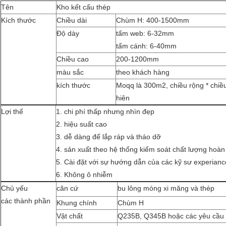
Tên
Kho kết cấu thép
Kích thước
Chiều dài
Chùm H: 400-1500mm
Độ dày
tấm web: 6-32mm
tấm cánh: 6-40mm
Chiều cao
200-1200mm
màu sắc
theo khách hàng
kích thước
Moqq là 300m2, chiều rộng * chiều
hiên
Lợi thế
1. chi phí thấp nhưng nhìn đẹp
2. hiệu suất cao
3. dễ dàng để lắp ráp và tháo dỡ
4. sản xuất theo hệ thống kiểm soát chất lượng hoà
5. Cài đặt với sự hướng dẫn của các kỹ sư experianc
6. Không ô nhiễm
Chủ yếu
căn cứ
bu lông móng xi măng và thép
các thành phần
Khung chính
Chùm H
Vật chất
Q235B, Q345B hoặc các yêu cầu 