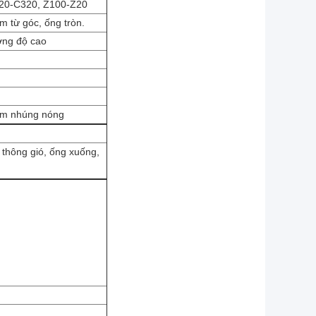
120-C320, Z100-Z20
m từ góc, ống tròn.
ờng độ cao
kẽm nhúng nóng
m
t thông gió, ống xuống,