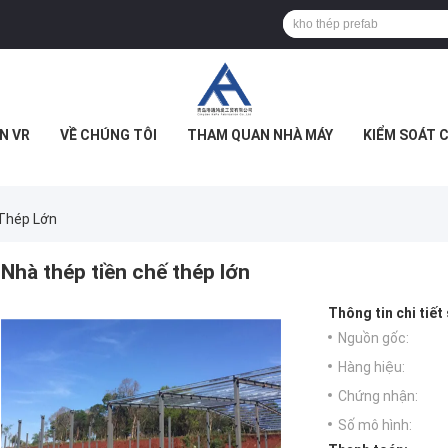
N VR
VỀ CHÚNG TÔI
THAM QUAN NHÀ MÁY
KIỂM SOÁT 
Thép Lớn
Nhà thép tiền chế thép lớn
Thông tin chi tiết
Nguồn gốc:
Hàng hiệu:
Chứng nhận:
Số mô hình: