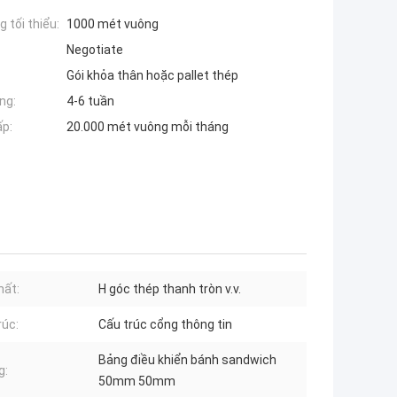
 tối thiểu:
1000 mét vuông
Negotiate
Gói khỏa thân hoặc pallet thép
ng:
4-6 tuần
ấp:
20.000 mét vuông mỗi tháng
hất:
H góc thép thanh tròn v.v.
rúc:
Cấu trúc cổng thông tin
Bảng điều khiển bánh sandwich
g:
50mm 50mm