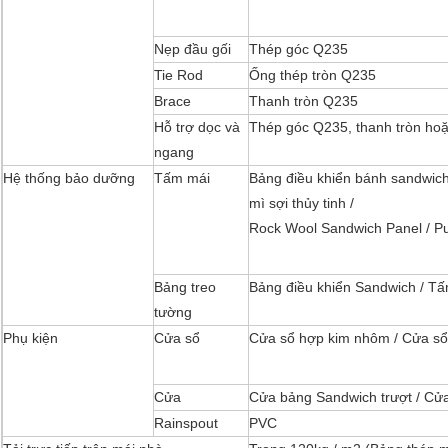
Nẹp đầu gối
Thép góc Q235
Tie Rod
Ống thép tròn Q235
Brace
Thanh tròn Q235
Hỗ trợ dọc và
Thép góc Q235, thanh tròn hoặ
ngang
Hệ thống bảo dưỡng
Tấm mái
Bảng điều khiển bánh sandwich
mì sợi thủy tinh /
Rock Wool Sandwich Panel / P
Bảng treo
Bảng điều khiển Sandwich / T
tường
Phụ kiện
Cửa sổ
Cửa sổ hợp kim nhôm / Cửa sổ
Cửa
Cửa bảng Sandwich trượt / Cửa
Rainspout
PVC