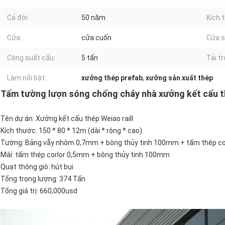
Cả đời:
50 năm
Kích 
Cửa:
cửa cuốn
Cửa s
Công suất cẩu:
5 tấn
Tải tr
Làm nổi bật:
xưởng thép prefab
,
xưởng sản xuất thép
Tấm tường lượn sóng chống cháy nhà xưởng kết cấu t
Tên dự án: Xưởng kết cấu thép Weiao raill
Kích thước: 150 * 80 * 12m (dài * rộng * cao)
Tường: Bảng vẫy nhôm 0,7mm + bông thủy tinh 100mm + tấm thép c
Mái: tấm thép corlor 0,5mm + bông thủy tinh 100mm
Quạt thông gió: hút bụi
Tổng trọng lượng: 374 Tấn
Tổng giá trị: 660,000usd