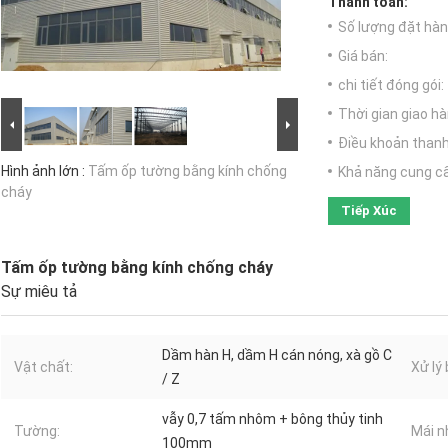
Thanh toán:
Số lượng đặt hàng
Giá bán:
chi tiết đóng gói:
Thời gian giao hà
Điều khoản thanh
Hình ảnh lớn :
Tấm ốp tường bằng kính chống
Khả năng cung c
cháy
Tiếp Xúc
Tấm ốp tường bằng kính chống cháy
Sự miêu tả
Dầm hàn H, dầm H cán nóng, xà gồ C
Vật chất:
Xử lý
/ Z
vẫy 0,7 tấm nhôm + bông thủy tinh
Tường:
Mái n
100mm