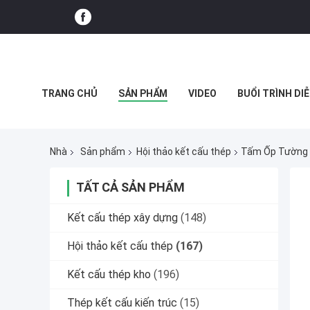
TRANG CHỦ
SẢN PHẨM
VIDEO
BUỔI TRÌNH DIỄ
CÁC TRƯỜNG HỢP
Nhà
Sản phẩm
Hội thảo kết cấu thép
Tấm Ốp Tường 
TẤT CẢ SẢN PHẨM
Kết cấu thép xây dựng
(148)
Hội thảo kết cấu thép
(167)
Kết cấu thép kho
(196)
Thép kết cấu kiến ​​trúc
(15)