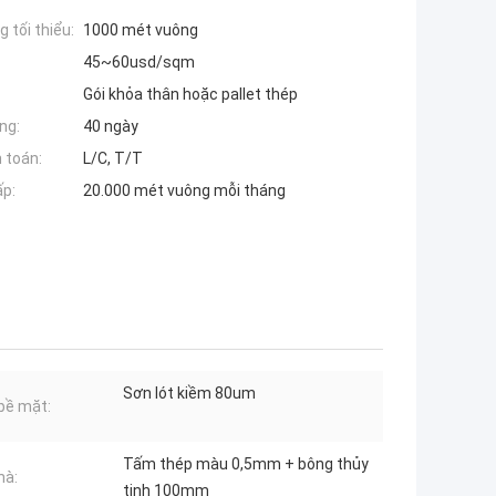
 tối thiểu:
1000 mét vuông
45~60usd/sqm
Gói khỏa thân hoặc pallet thép
ng:
40 ngày
 toán:
L/C, T/T
ấp:
20.000 mét vuông mỗi tháng
Sơn lót kiềm 80um
 bề mặt:
Tấm thép màu 0,5mm + bông thủy
hà:
tinh 100mm