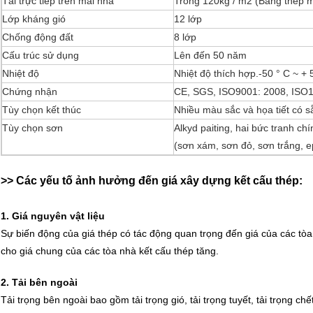
Tải trực tiếp trên mái nhà
Trong 120kg / m2 (Bảng thép 
Lớp kháng gió
12 lớp
Chống động đất
8 lớp
Cấu trúc sử dụng
Lên đến 50 năm
Nhiệt độ
Nhiệt độ thích hợp.-50 ° C ~ + 
Chứng nhận
CE, SGS, ISO9001: 2008, ISO
Tùy chọn kết thúc
Nhiều màu sắc và họa tiết có s
Tùy chọn sơn
Alkyd paiting, hai bức tranh ch
(sơn xám, sơn đỏ, sơn trắng, 
>> Các yếu tố ảnh hưởng đến giá xây dựng kết cấu thép:
1. Giá nguyên vật liệu
Sự biến động của giá thép có tác động quan trọng đến giá của các tòa 
cho giá chung của các tòa nhà kết cấu thép tăng.
2. Tải bên ngoài
Tải trọng bên ngoài bao gồm tải trọng gió, tải trọng tuyết, tải trọng ch