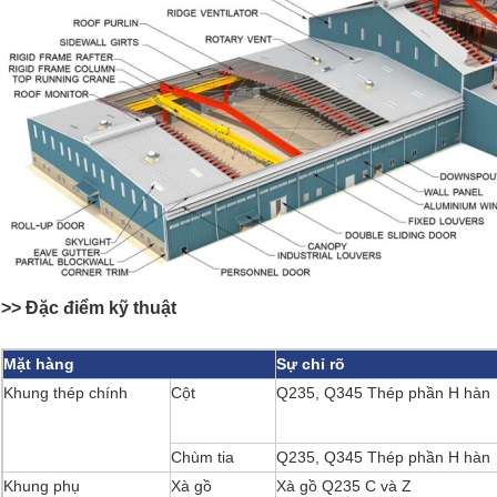
>> Đặc điểm kỹ thuật
Mặt hàng
Sự chỉ rõ
Khung thép chính
Cột
Q235, Q345 Thép phần H hàn
Chùm tia
Q235, Q345 Thép phần H hàn
Khung phụ
Xà gồ
Xà gồ Q235 C và Z