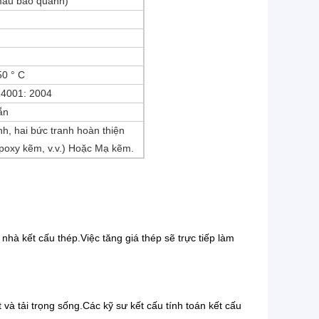
màu bao quanh)
50 ° C
14001: 2004
ẵn
ính, hai bức tranh hoàn thiện
epoxy kẽm, v.v.) Hoặc Mạ kẽm.
nhà kết cấu thép.Việc tăng giá thép sẽ trực tiếp làm
ết và tải trọng sống.Các kỹ sư kết cấu tính toán kết cấu