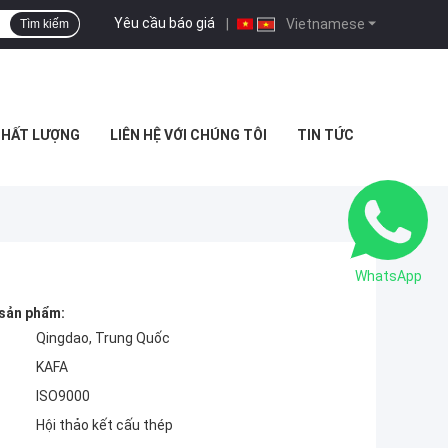
Yêu cầu báo giá
|
Vietnamese
Tìm kiếm
CHẤT LƯỢNG
LIÊN HỆ VỚI CHÚNG TÔI
TIN TỨC
WhatsApp
 sản phẩm:
Qingdao, Trung Quốc
KAFA
ISO9000
Hội thảo kết cấu thép