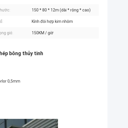
thước:
150 * 80 * 12m (dài * rộng * cao)
ổ:
Kính đôi hợp kim nhôm
ọng gió:
150KM / giờ
hép bông thủy tinh
orlor 0,5mm