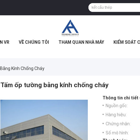
N VR
VỀ CHÚNG TÔI
THAM QUAN NHÀ MÁY
KIỂM SOÁT 
Bằng Kính Chống Cháy
Tấm ốp tường bằng kính chống cháy
Thông tin chi tiết
Nguồn gốc:
Hàng hiệu:
Chứng nhận:
Số mô hình: