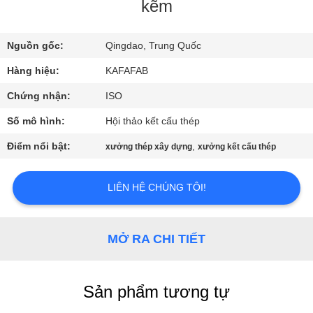
VR
kẽm
Nguồn gốc:
Qingdao, Trung Quốc
VỀ
CHÚNG
Hàng hiệu:
KAFAFAB
TÔI
Chứng nhận:
ISO
Số mô hình:
Hội thảo kết cấu thép
THAM
Điểm nổi bật:
,
xưởng thép xây dựng
xưởng kết cấu thép
QUAN
NHÀ
LIÊN HỆ CHÚNG TÔI!
MÁY
MỞ RA CHI TIẾT
KIỂM
SOÁT
Sản phẩm tương tự
CHẤT