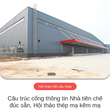
2018
-
2026
Qingdao
KaFa
Fabrication
Co.,
Ltd..
TRANG
All
Rights
Reserved.
CHỦ
SẢN
PHẨM
VIDEO
BUỔI
Hội thảo kết cấu thép
TRÌNH
Cấu trúc cổng thông tin Nhà tiền chế
DIỄN
đúc sẵn, Hội thảo thép mạ kẽm mạ