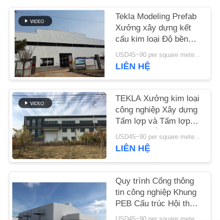
LƯỢNG
Tekla Modeling Prefab
Xưởng xây dựng kết
LIÊN
cấu kim loại Độ bền
cao
HỆ
USD45~90 per square meter MOQ:1000 mét vuông
LIÊN HỆ
VỚI
CHÚNG
TEKLA Xưởng kim loại
TÔI
công nghiệp Xây dựng
Tấm lợp và Tấm lợp
TIN
đầy màu sắc
USD45~90 per square meter MOQ:1000 mét vuông
TỨC
LIÊN HỆ
CÁC
Quy trình Cổng thông
tin công nghiệp Khung
TRƯỜNG
PEB Cấu trúc Hội thảo
HỢP
Xây dựng Tiêu chuẩn
USD45~90 per square meter MOQ:1000 mét vuông