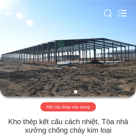
2018
-
2026
Qingdao
KaFa
Fabrication
Co.,
Ltd..
TRANG
All
Rights
Reserved.
CHỦ
SẢN
PHẨM
VIDEO
BUỔI
Kết cấu thép xây dựng
TRÌNH
Kho thép kết cấu cách nhiệt, Tòa nhà
DIỄN
xưởng chống cháy kim loại