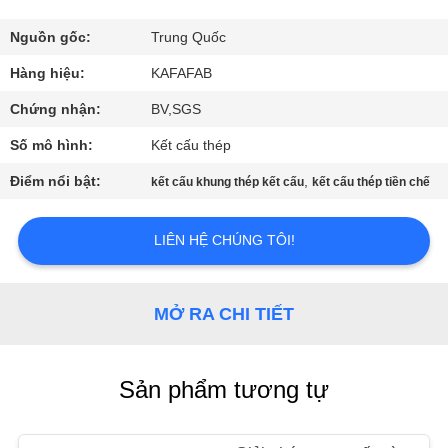
VR
Nguồn gốc:
Trung Quốc
VỀ
Hàng hiệu:
KAFAFAB
CHÚNG
Chứng nhận:
BV,SGS
TÔI
Số mô hình:
Kết cấu thép
Điểm nổi bật:
,
kết cấu khung thép kết cấu
kết cấu thép tiền chế
THAM
QUAN
LIÊN HỆ CHÚNG TÔI!
NHÀ
MÁY
MỞ RA CHI TIẾT
KIỂM
Sản phẩm tương tự
SOÁT
CHẤT