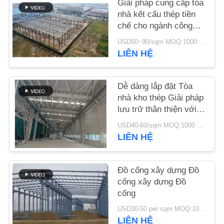
Giải pháp cung cấp tòa
LƯỢNG
nhà kết cấu thép tiền
chế cho ngành công
LIÊN
nghiệp
USD50~90/sqm MOQ:1000 mét vuông
HỆ
LIÊN HỆ
VỚI
CHÚNG
Dễ dàng lắp đặt Tòa
nhà kho thép Giải pháp
TÔI
lưu trữ thân thiện với
môi trường
USD40-60/sqm MOQ:1000 mét vuông
TIN
LIÊN HỆ
TỨC
Đồ cống xây dựng Đồ
CÁC
cống xây dựng Đồ
cống
TRƯỜNG
USD30-50 per sqm MOQ:1000 mét vuông
HỢP
LIÊN HỆ