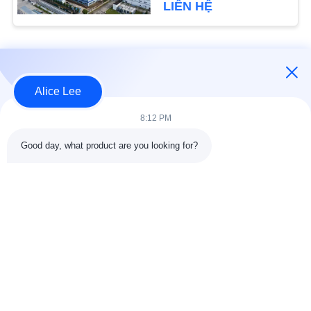
của bạn
LIÊN HỆ
SƠ
ĐỒ
Danh mục phổ biến
Tất cả
TRANG
các
Alice Lee
WEB
Kết cấu thép xây
Hội thảo kết cấu thép
8:12 PM
dựng
CHÍNH
Good day, what product are you looking for?
SÁCH
Thép kết cấu kiến ​​
Kết cấu thép kho
trúc
BẢO
MẬT
Dịch vụ chế tạo thép
Kết cấu dầm thép
Tòa nhà Showroom ô
Thép mạ kẽm Purlins
tô