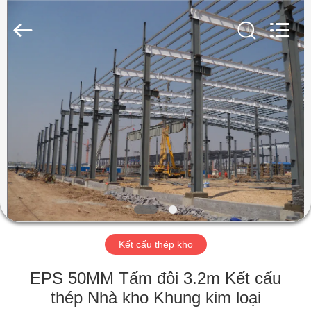
2018
-
2026
Qingdao
KaFa
Fabrication
Co.,
Ltd..
TRANG
All
Rights
Reserved.
CHỦ
SẢN
PHẨM
VIDEO
BUỔI
Kết cấu thép kho
TRÌNH
EPS 50MM Tấm đôi 3.2m Kết cấu
DIỄN
thép Nhà kho Khung kim loại