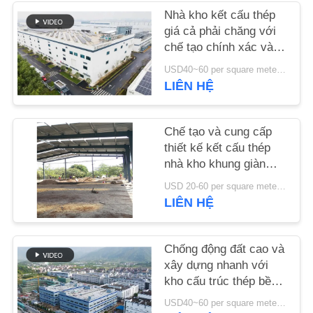
LƯỢNG
Nhà kho kết cấu thép
giá cả phải chăng với
chế tạo chính xác và
LIÊN
giải pháp giao hàng
USD40~60 per square meter MOQ:1000 sqm
HỆ
một cửa
LIÊN HỆ
VỚI
CHÚNG
Chế tạo và cung cấp
TÔI
thiết kế kết cấu thép
nhà kho khung giàn
theo yêu cầu tại Benin
TIN
USD 20-60 per square meter MOQ:1000 mét vuông
LIÊN HỆ
TỨC
Chống động đất cao và
CÁC
xây dựng nhanh với
TRƯỜNG
kho cấu trúc thép bền
cho nhu cầu lưu trữ
HỢP
USD40~60 per square meter MOQ:1000 mét vuông