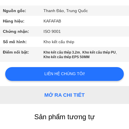
VR
Nguồn gốc:
Thanh Đảo, Trung Quốc
VỀ
Hàng hiệu:
KAFAFAB
CHÚNG
Chứng nhận:
ISO 9001
TÔI
Số mô hình:
Kho kết cấu thép
Điểm nổi bật:
,
,
Kho kết cấu thép 3.2m
Kho kết cấu thép PU
THAM
Kho kết cấu thép EPS 50MM
QUAN
LIÊN HỆ CHÚNG TÔI!
NHÀ
MÁY
MỞ RA CHI TIẾT
KIỂM
SOÁT
Sản phẩm tương tự
CHẤT