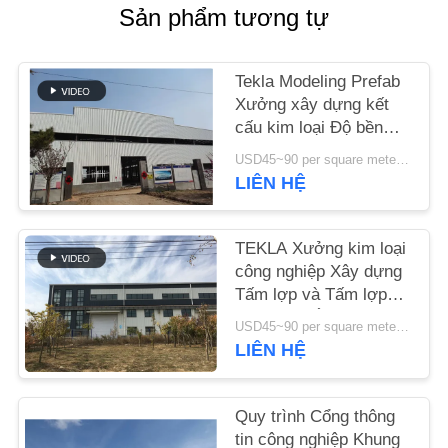
LƯỢNG
Sản phẩm tương tự
LIÊN
Tekla Modeling Prefab
Xưởng xây dựng kết
HỆ
cấu kim loại Độ bền
VỚI
cao
USD45~90 per square meter MOQ:1000 mét vuông
CHÚNG
LIÊN HỆ
TÔI
TEKLA Xưởng kim loại
TIN
công nghiệp Xây dựng
Tấm lợp và Tấm lợp
TỨC
đầy màu sắc
USD45~90 per square meter MOQ:1000 mét vuông
LIÊN HỆ
CÁC
TRƯỜNG
Quy trình Cổng thông
HỢP
tin công nghiệp Khung