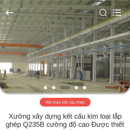
2018
-
2026
Qingdao
KaFa
Fabrication
Co.,
Ltd..
TRANG
All
Rights
Reserved.
CHỦ
SẢN
PHẨM
VIDEO
BUỔI
Hội thảo kết cấu thép
TRÌNH
Xưởng xây dựng kết cấu kim loại lắp
DIỄN
ghép Q235B cường độ cao Được thiết