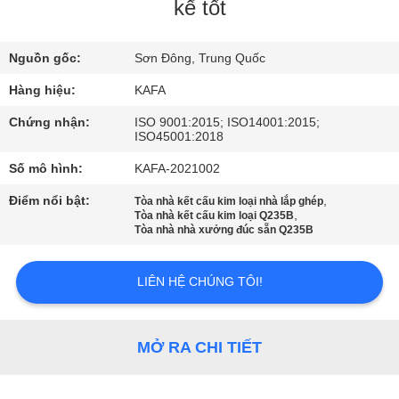
VR
kế tốt
Nguồn gốc:
Sơn Đông, Trung Quốc
VỀ
CHÚNG
Hàng hiệu:
KAFA
TÔI
Chứng nhận:
ISO 9001:2015; ISO14001:2015;
ISO45001:2018
Số mô hình:
KAFA-2021002
THAM
Điểm nổi bật:
,
Tòa nhà kết cấu kim loại nhà lắp ghép
QUAN
,
Tòa nhà kết cấu kim loại Q235B
Tòa nhà nhà xưởng đúc sẵn Q235B
NHÀ
MÁY
LIÊN HỆ CHÚNG TÔI!
KIỂM
MỞ RA CHI TIẾT
SOÁT
CHẤT