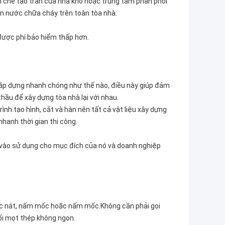
n chế tạo trần của nhà kho hoặc trung tâm phân phối
un nước chữa cháy trên toàn tòa nhà.
được phí bảo hiểm thấp hơn.
lắp dựng nhanh chóng như thế nào, điều này giúp đảm
thầu để xây dựng tòa nhà lại với nhau.
rình tạo hình, cắt và hàn nên tất cả vật liệu xây dựng
nhanh thời gian thi công.
vào sử dụng cho mục đích của nó và doanh nghiệp
mục nát, nấm mốc hoặc nấm mốc.Không cần phải gọi
ối mọt thép không ngon.