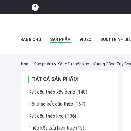
TRANG CHỦ
SẢN PHẨM
VIDEO
BUỔI TRÌNH DIỄ
CÁC TRƯỜNG HỢP
Nhà
Sản phẩm
Kết cấu thép kho
Khung Cổng Tùy Chỉ
TẤT CẢ SẢN PHẨM
Kết cấu thép xây dựng
(148)
Hội thảo kết cấu thép
(167)
Kết cấu thép kho
(196)
Thép kết cấu kiến ​​trúc
(15)