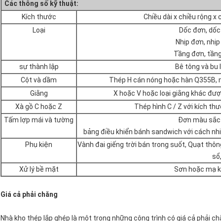
Các thông số kỹ thuật:
Kích thước
Chiều dài x chiều rộng x
Loại
Dốc đơn, dốc 
Nhịp đơn, nhịp 
Tầng đơn, tầng
sự thành lập
Bê tông và bu
Cột và dầm
Thép H cán nóng hoặc hàn Q355B, m
Giằng
X hoặc V hoặc loại giằng khác đư
Xà gồ C hoặc Z
Thép hình C / Z với kích t
Tấm lợp mái và tường
Đơn màu sắc 
bảng điều khiển bánh sandwich với cách nhi
Phụ kiện
Vành đai giếng trời bán trong suốt, Quạt thôn
sổ,
Xử lý bề mặt
Sơn hoặc mạ 
Giá cả phải chăng
Nhà kho thép lắp ghép là một trong những công trình có giá cả phải ch