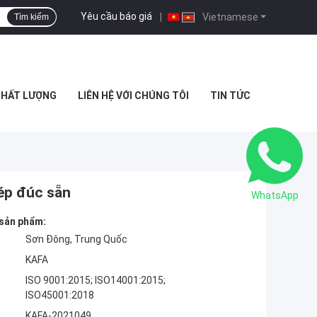
Yêu cầu báo giá
|
Vietnamese
Tìm kiếm
CHẤT LƯỢNG
LIÊN HỆ VỚI CHÚNG TÔI
TIN TỨC
hép đúc sẵn
WhatsApp
 sản phẩm:
Sơn Đông, Trung Quốc
KAFA
ISO 9001:2015; ISO14001:2015;
ISO45001:2018
KAFA-2021049