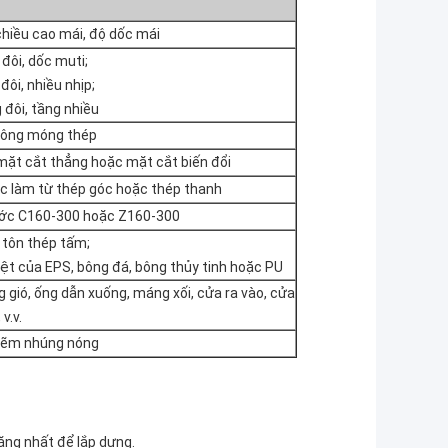
 chiều cao mái, độ dốc mái
đôi, dốc muti;
đôi, nhiều nhịp;
 đôi, tầng nhiều
 lông móng thép
ặt cắt thẳng hoặc mặt cắt biến đổi
ợc làm từ thép góc hoặc thép thanh
hước C160-300 hoặc Z160-300
tôn thép tấm;
ệt của EPS, bông đá, bông thủy tinh hoặc PU
g gió, ống dẫn xuống, máng xối, cửa ra vào, cửa
 v.v.
kẽm nhúng nóng
ăng nhất để lắp dựng.