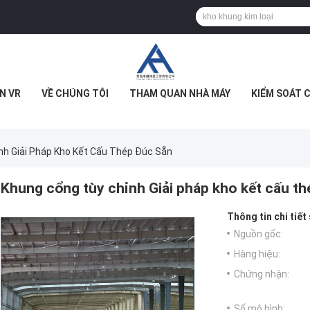
N VR
VỀ CHÚNG TÔI
THAM QUAN NHÀ MÁY
KIỂM SOÁT 
nh Giải Pháp Kho Kết Cấu Thép Đúc Sẵn
Khung cổng tùy chỉnh Giải pháp kho kết cấu t
Thông tin chi tiết
Nguồn gốc:
Hàng hiệu:
Chứng nhận:
Số mô hình: