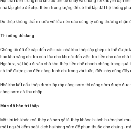
Nội thất bên trong nhà kho có thể dễ cháy và chúng tôi khuyên bạn nê
nhà lắp ghép để chịu thêm trọng lượng để có thể lắp đặt hệ thống ph
Do thép không thấm nước với lửa nên các công ty cũng thường nhận 
Thi công dễ dàng
Chúng tôi đã đề cập đến việc các nhà kho thép lắp ghép có thể được 
bảo khả năng chi trả của tòa nhà khi nói đến việc trả tiền cho các nhà 
Ngoài ra, vật liệu đi vào nhà kho thép tiền chế nhanh chóng trong quá t
có thể được giao đến công trình chỉ trong vài tuần, điều này cũng đẩy 
Nhà kho kết cấu thép được lắp ráp càng sớm thì càng sớm được đưa 
càng sớm có thu nhập.
Mức độ bảo trì thấp
Một lợi ích khác mà thép có hơn gỗ là thép không bị ảnh hưởng bởi 
một người kiểm soát dịch hại hàng năm để phun thuốc cho chúng - m