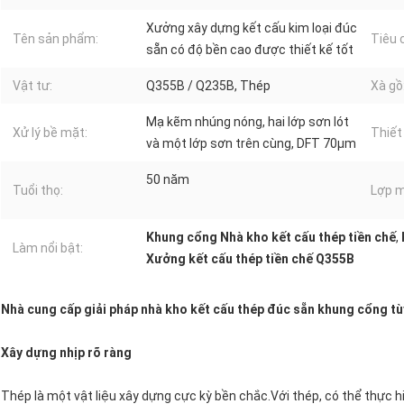
Xưởng xây dựng kết cấu kim loại đúc
Tên sản phẩm:
Tiêu 
sẵn có độ bền cao được thiết kế tốt
Vật tư:
Q355B / Q235B, Thép
Xà gồ
Mạ kẽm nhúng nóng, hai lớp sơn lót
Xử lý bề mặt:
Thiết
và một lớp sơn trên cùng, DFT 70μm
50 năm
Tuổi thọ:
Lợp m
Khung cổng Nhà kho kết cấu thép tiền chế
,
Làm nổi bật:
Xưởng kết cấu thép tiền chế Q355B
Nhà cung cấp giải pháp nhà kho kết cấu thép đúc sẵn khung cổng tù
Xây dựng nhịp rõ ràng
Thép là một vật liệu xây dựng cực kỳ bền chắc.Với thép, có thể thực hi