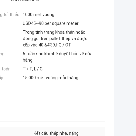
 tối thiểu:
1000 mét vuông
USD45~90 per square meter
Trong tình trạng khỏa thân hoặc
đóng gói trên pallet thép và được
xếp vào 40 &#39;HQ / OT
ng:
6 tuần sau khi phê duyệt bản vẽ cửa
hàng
 toán:
T / T, L / C
ấp:
15.000 mét vuông mỗi tháng
Kết cấu thép nhẹ, nặng